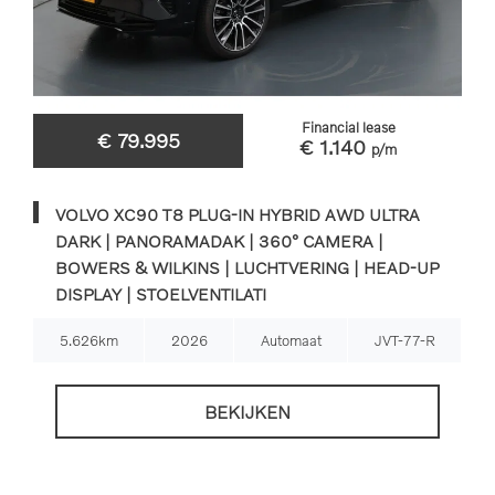
Financial lease
€ 79.995
€ 1.140
p/m
VOLVO XC90 T8 PLUG-IN HYBRID AWD ULTRA
DARK | PANORAMADAK | 360° CAMERA |
BOWERS & WILKINS | LUCHTVERING | HEAD-UP
DISPLAY | STOELVENTILATI
5.626km
2026
Automaat
JVT-77-R
BEKIJKEN