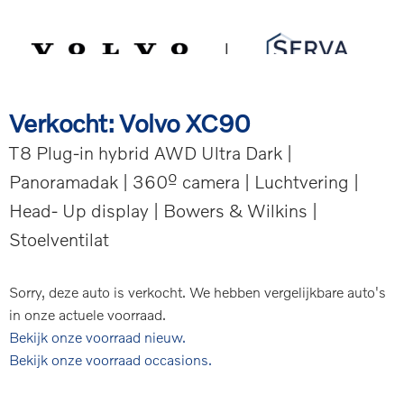
Spring
Door
Serva Volvo
naar
naar
de
de
MENU
hoofdnavigatie
hoofd
inhoud
Verkocht: Volvo XC90
T8 Plug-in hybrid AWD Ultra Dark |
Panoramadak | 360º camera | Luchtvering |
Head- Up display | Bowers & Wilkins |
Stoelventilat
Sorry, deze auto is verkocht. We hebben vergelijkbare auto's
in onze actuele voorraad.
Bekijk onze voorraad nieuw.
Bekijk onze voorraad occasions.