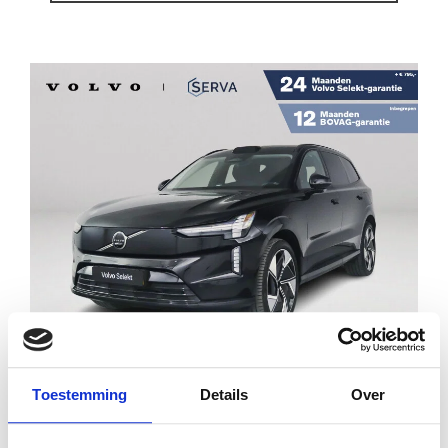
Financial lease
€ 74.995
€ 1.069
p/m
Toestemming
Details
Over
VOLVO EX90 TWIN MOTOR PERFORMANCE