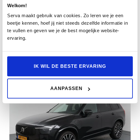
Welkom!
ULTRA 7P. 111 KWH | PANORAMADAK | 360°
CAMERA | BOWERS & WILKINS | HEAD-UP
Serva maakt gebruik van cookies. Zo leren we je een
DISPLAY | LUCHTVERING | STOEL-
beetje kennen, hoef jij niet steeds dezelfde informatie in
te vullen en geven we je de best mogelijke website-
22.706km
2025
Automaat
HXX-75-P
ervaring.
BEKIJKEN
IK WIL DE BESTE ERVARING
AANPASSEN