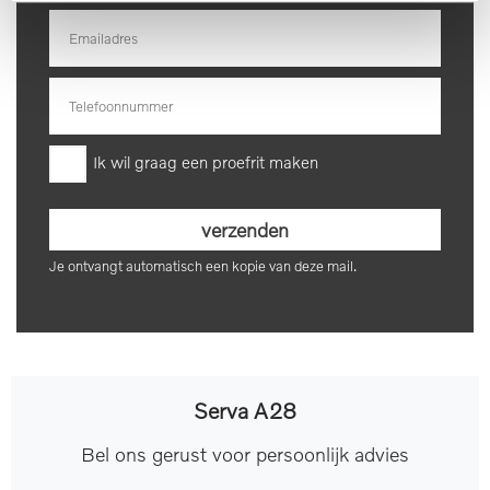
Armsteun achter
geheugen
Bagage-scheidingsnet
Exterieur
Ik wil graag een proefrit maken
Trekhaak elektrisch
Elektrisch glazen
uitklapbaar
panorama-dak
Je ontvangt automatisch een kopie van deze mail.
360 Graden camera
Grootlichtassistent
Buitenspiegels elektrisch
Elektronische
inklapbaar
remkrachtverdeling
Serva A28
koplampreiniging
Metaalkleur
Bel ons gerust voor persoonlijk advies
Buitenspiegel(s)