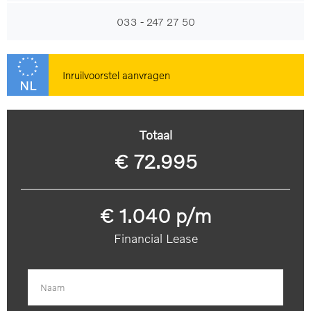
automatisch dimmend
LED dagrijverlichting
033 - 247 27 50
Buitenspiegels elektrisch
verstel- en verwarmbaar
Zonnescherm zijruiten
Inruilvoorstel aanvragen
NL
Parkeersensor voor en
Achterruitverwarming
achter
Totaal
Dimlichten automatisch
Lichtmetalen velgen 21"
€ 72.995
Dakrails
€ 1.040 p/m
TOON MEER
Financial Lease