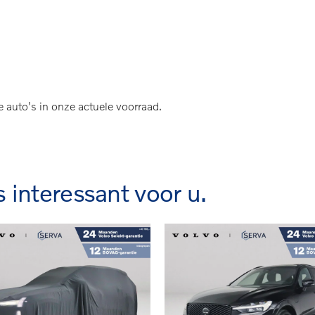
amadak | 360º camera | Luchtvering | Head- Up dis
e auto's in onze actuele voorraad.
s interessant voor u.