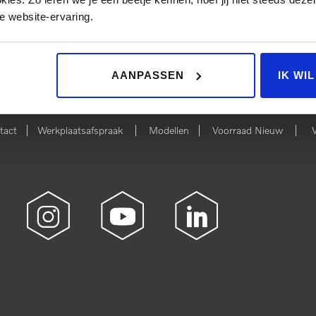
e website-ervaring.
 NIEUW
BEKIJK 
AANPASSEN
IK WI
|
|
|
|
tact
Werkplaatsafspraak
Modellen
Voorraad Nieuw