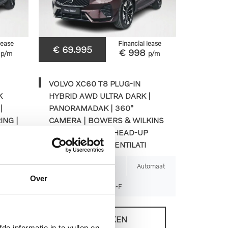
lease
Financial lease
€ 69.995
9
€ 998
p/m
p/m
VOLVO XC60 T8 PLUG-IN
K
HYBRID AWD ULTRA DARK |
|
PANORAMADAK | 360°
ING |
CAMERA | BOWERS & WILKINS
AN
| LUCHTVERING | HEAD-UP
DISPLAY | STOELVENTILATI
omaat
8.823km
2025
Automaat
Over
JRD-45-F
BEKIJKEN
de informatie in te vullen en