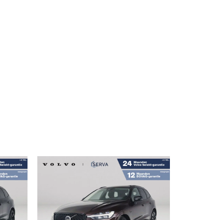
MENU
play | Bowers & Wilkins | Stoelventilat