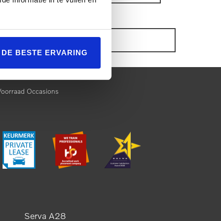
ONZE VOORRAAD OCCASIONS
L DE BESTE ERVARING
Voorraad Occasions
Serva A28