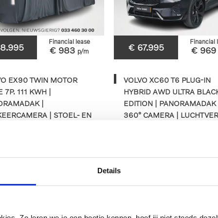
Financial lease
Financial 
68.995
€ 67.995
€ 983
€ 96
p/m
VO EX90 TWIN MOTOR
VOLVO XC60 T6 PLUG-IN
 7P. 111 KWH |
HYBRID AWD ULTRA BLAC
ORAMADAK |
EDITION | PANORAMADAK 
EERCAMERA | STOEL- EN
360° CAMERA | LUCHTVER
URVERWARMING
HEAD-UP DISPLAY | HARM
KARDON | STOEL- E
57km
2025
Automaat
5.855km
2026
Aut
Details
HXK-62-K
JVD-19-B
BEKIJKEN
BEKIJKEN
es. Zo leren we je een beetje kennen, hoef jij niet steeds dezelf