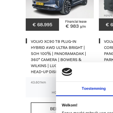
Financial lease
€ 68.995
€ 
€ 983
p/m
VOLVO XC90 T8 PLUG-IN
VOL
HYBRID AWD ULTRA BRIGHT |
CORE
SOH 100% | PANORAMADAK |
PAN
360° CAMERA | BOWERS &
PARK
WILKINS | LUCHTVERING |
STU
HEAD-UP DISPLAY | S
43.601km
2025
Automaat
38.9
Toestemming
HGB-74-D
Welkom!
BEKIJKEN
Serva maakt gebruik van cooki