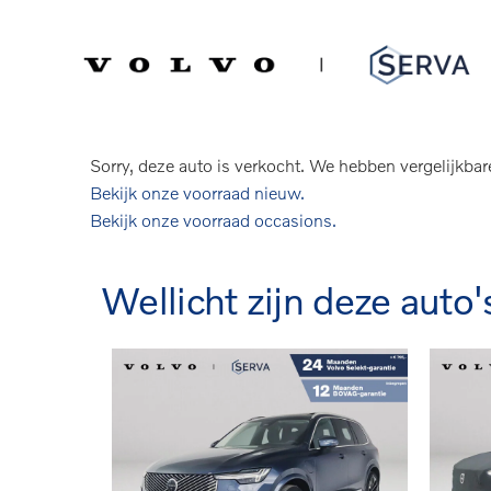
Spring
Door
naar
naar
Serva Volvo
Verkocht: Volvo XC90
de
de
hoofdnavigatie
hoofd
T8 Plug-in hybrid AWD Ultra Dark | Panor
inhoud
Sorry, deze auto is verkocht. We hebben vergelijkbar
Bekijk onze voorraad nieuw.
Bekijk onze voorraad occasions.
Wellicht zijn deze auto'