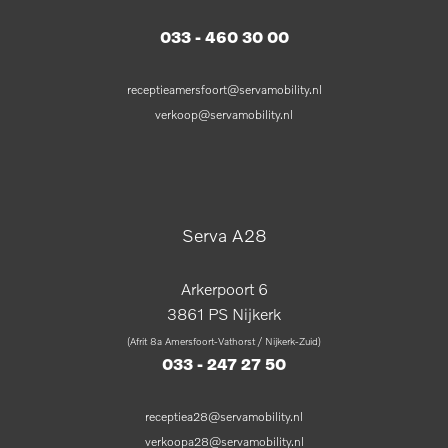
033 - 460 30 00
receptieamersfoort@servamobility.nl
verkoop@servamobility.nl
Serva A28
Arkerpoort 6
3861 PS Nijkerk
(Afrit 8a Amersfoort-Vathorst / Nijkerk-Zuid)
033 - 247 27 50
receptiea28@servamobility.nl
verkoopa28@servamobility.nl