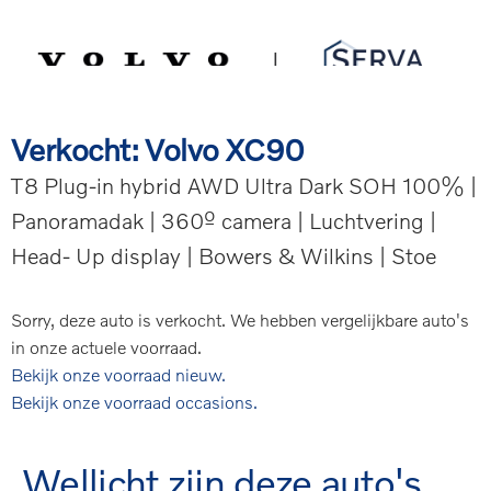
Spring
Door
Serva Volvo
naar
naar
de
de
MENU
hoofdnavigatie
hoofd
inhoud
Verkocht: Volvo XC90
T8 Plug-in hybrid AWD Ultra Dark SOH 100% |
Panoramadak | 360º camera | Luchtvering |
Head- Up display | Bowers & Wilkins | Stoe
Sorry, deze auto is verkocht. We hebben vergelijkbare auto's
in onze actuele voorraad.
Bekijk onze voorraad nieuw.
Bekijk onze voorraad occasions.
Wellicht zijn deze auto's