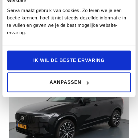
Welkom!
CAMERA | BOWERS & WILKINS | HEAD-UP
Serva maakt gebruik van cookies. Zo leren we je een
DISPLAY | LUCHTVERING | STOEL-
beetje kennen, hoef jij niet steeds dezelfde informatie in
22.706km
2025
Automaat
HXX-75-P
te vullen en geven we je de best mogelijke website-
ervaring.
BEKIJKEN
IK WIL DE BESTE ERVARING
AANPASSEN