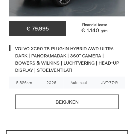
Financial lease
€ 79.995
€ 1.140
p/m
VOLVO XC90 T8 PLUG-IN HYBRID AWD ULTRA
DARK | PANORAMADAK | 360° CAMERA |
BOWERS & WILKINS | LUCHTVERING | HEAD-UP
DISPLAY | STOELVENTILATI
5.626km
2026
Automaat
JVT-77-R
BEKIJKEN