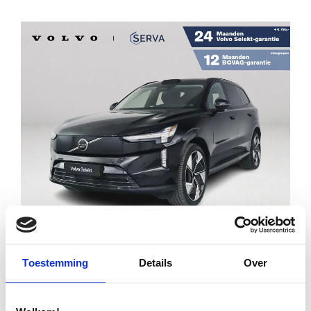
Financial lease
€ 74.995
€ 1.069
p/m
Toestemming
Details
Over
VOLVO EX90 TWIN MOTOR PERFORMANCE
ULTRA 7P. 111 KWH | PANORAMADAK | 360°