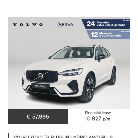
Financial lease
€ 57.995
€ 827
p/m
VOLVO XC60 T6 PLUG-IN HYBRID AWD PLUS