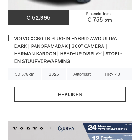
Financial lease
€ 52.995
€ 755
p/m
VOLVO XC60 T6 PLUG-IN HYBRID AWD ULTRA
DARK | PANORAMADAK | 360° CAMERA |
HARMAN KARDON | HEAD-UP DISPLAY | STOEL-
EN STUURVERWARMING
50.678km
2025
Automaat
HRV-43-H
BEKIJKEN