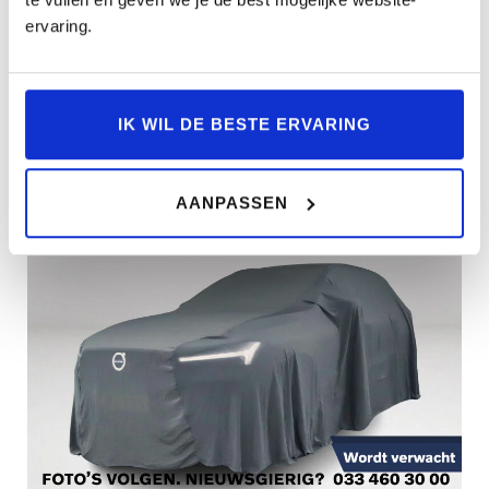
18.176km
2025
Automaat
JDZ-44-F
ervaring.
BEKIJKEN
IK WIL DE BESTE ERVARING
AANPASSEN