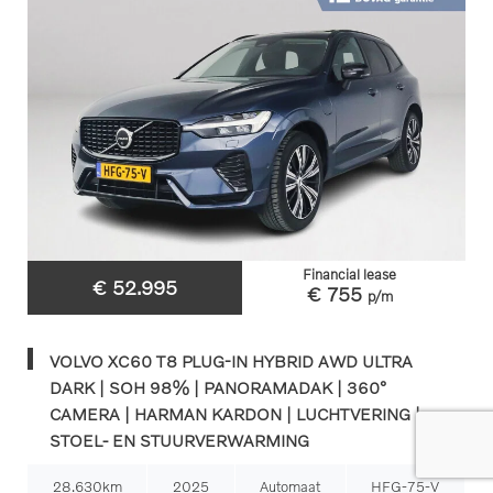
Financial lease
€ 52.995
€ 755
p/m
VOLVO XC60 T8 PLUG-IN HYBRID AWD ULTRA
DARK | SOH 98% | PANORAMADAK | 360°
CAMERA | HARMAN KARDON | LUCHTVERING |
STOEL- EN STUURVERWARMING
28.630km
2025
Automaat
HFG-75-V