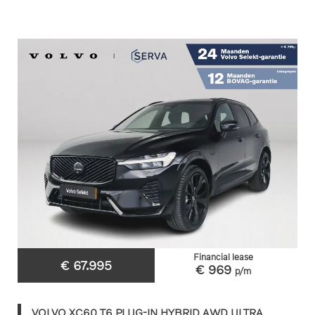
Financial lease
€ 67.995
€ 969
p/m
VOLVO XC60 T6 PLUG-IN HYBRID AWD ULTRA