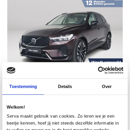
Financial lease
€ 62.995
€ 898
p/m
Toestemming
Details
Over
VOLVO XC60 T8 PLUG-IN HYBRID AWD ULTRA
DARK | PANORAMADAK | 360° CAMERA |
Welkom!
LUCHTVERING | HARMAN KARDON | HEAD-UP
Serva maakt gebruik van cookies. Zo leren we je een
DISPLAY | STOEL- EN STUURVE
beetje kennen, hoef jij niet steeds dezelfde informatie in
te vullen en geven we je de best mogelijke website-