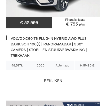
Financial lease
€ 52.995
€ 755
p/m
VOLVO XC60 T6 PLUG-IN HYBRID AWD PLUS
DARK SOH 100% | PANORAMADAK | 360°
CAMERA | STOEL- EN STUURVERWARMING |
TREKHAAK
49.517km
2025
Automaat
HJR-80-Z
BEKIJKEN