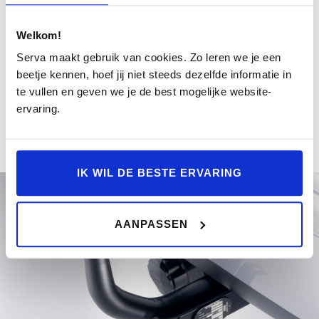
Een trekhaak met een uniek design voor de auto, die
Welkom!
eenvoudig is te monteren als deze nodig is. Als de trekhaak
niet wordt gebruikt, is deze eenvoudig te verwijderen en te
Serva maakt gebruik van cookies. Zo leren we je een
vervangen door de volledig dekkende beschermkap.
beetje kennen, hoef jij niet steeds dezelfde informatie in
te vullen en geven we je de best mogelijke website-
ervaring.
BESTEL ACCESSOIRE
IK WIL DE BESTE ERVARING
AANPASSEN