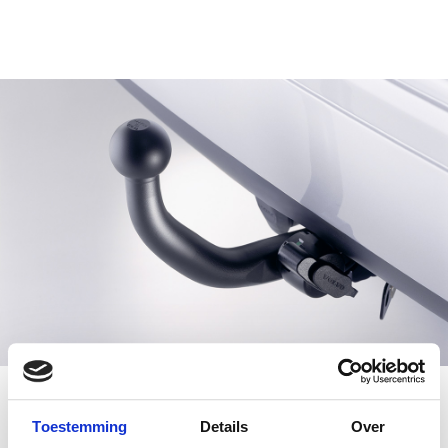
Afneembare trekhaak
Toestemming
Details
Over
Vanaf €1.095,-