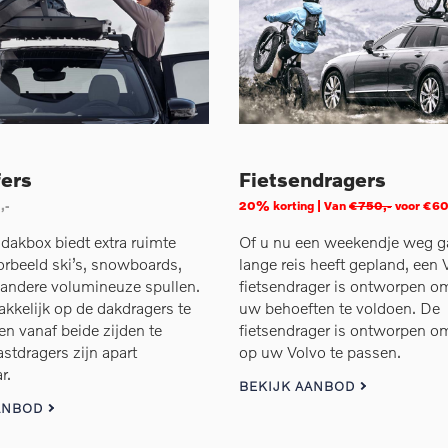
ers
Fietsendragers
,-
20% korting | Van
€750,-
voor €6
dakbox biedt extra ruimte
Of u nu een weekendje weg ga
orbeeld ski’s, snowboards,
lange reis heeft gepland, een 
 andere volumineuze spullen.
fietsendrager is ontworpen om
akkelijk op de dakdragers te
uw behoeften te voldoen. De
n vanaf beide zijden te
fietsendrager is ontworpen o
stdragers zijn apart
op uw Volvo te passen.
r.
BEKIJK AANBOD
ANBOD