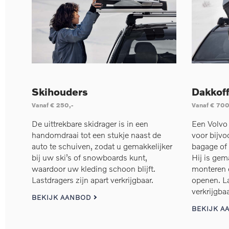
Skihouders
Dakkoff
Vanaf € 250,-
Vanaf € 700
De uittrekbare skidrager is in een
Een Volvo 
handomdraai tot een stukje naast de
voor bijvo
auto te schuiven, zodat u gemakkelijker
bagage of
bij uw ski’s of snowboards kunt,
Hij is gem
waardoor uw kleding schoon blijft.
monteren e
Lastdragers zijn apart verkrijgbaar.
openen. La
verkrijgbaa
BEKIJK AANBOD
BEKIJK A