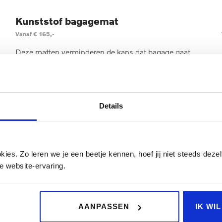
Kunststof bagagemat
Vanaf € 165,-
Deze matten verminderen de kans dat bagage gaat
verschuiven en bieden maximale bescherming voor de
bekleding van het interieur. Bij zowel regen als
zonneschijn. Met opstaande randen en een
antislipoppervlak is elke kofferbakmat perfect
Details
afgestemd op uw Volvo.
OFFERTE AANVRAGEN
es. Zo leren we je een beetje kennen, hoef jij niet steeds dezelf
e website-ervaring.
Veilig de weg op
en geniet van superieure rijprestaties met goedgekeurde winterb
AANPASSEN
IK WI