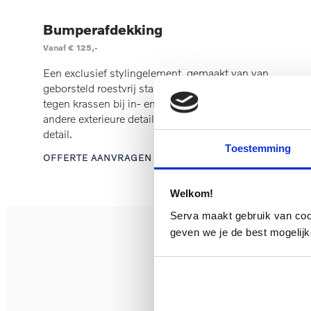
Bumperafdekking
Vanaf € 125,-
Een exclusief stylingelement, gemaakt van van
geborsteld roestvrij staal. Het beschermt de bumper
tegen krassen bij in- en uitladen. Combineer het met
andere exterieure details of pas het toe als afzonderlijk
detail.
Toestemming
OFFERTE AANVRAGEN
Welkom!
Serva maakt gebruik van cooki
geven we je de best mogelijk
Kies voor nog meer veiligheid 