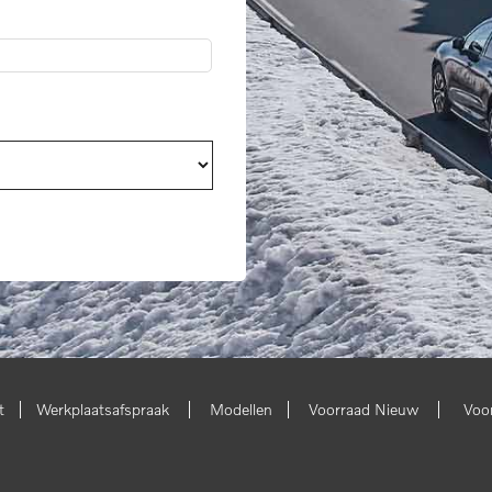
|
|
|
|
t
Werkplaatsafspraak
Modellen
Voorraad Nieuw
Voo