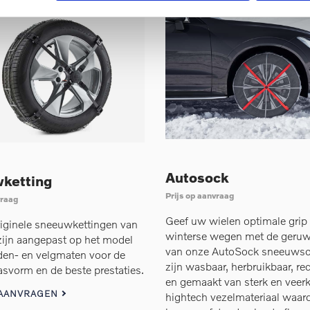
Autosock
ketting
Prijs op aanvraag
vraag
Geef uw wielen optimale grip
riginele sneeuwkettingen van
winterse wegen met de geruw
zijn aangepast op het model
van onze AutoSock sneeuwso
den- en velgmaten voor de
zijn wasbaar, herbruikbaar, re
asvorm en de beste prestaties.
en gemaakt van sterk en veerk
 AANVRAGEN
hightech vezelmateriaal waar