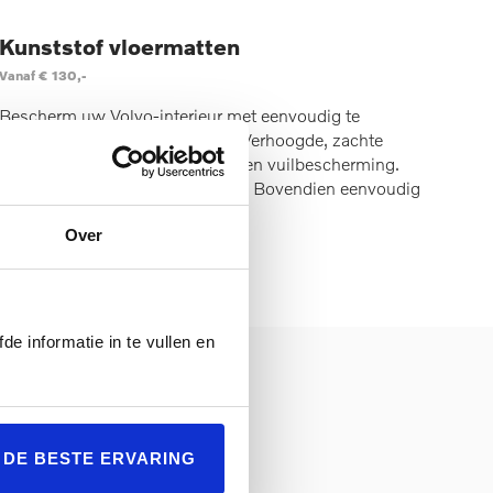
Kunststof vloermatten
Vanaf € 130,-
Bescherm uw Volvo-interieur met eenvoudig te
plaatsen Charcoal vloermatten. Verhoogde, zachte
randen bieden maximale vocht- en vuilbescherming.
Zo blijft het het interieur schoon. Bovendien eenvoudig
uitneembaar om te reinigen.
Over
OFFERTE AANVRAGEN
de informatie in te vullen en
anden en accessoires van Volvo.
L DE BESTE ERVARING