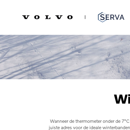
Spring
Door
naar
naar
Serva Volvo
de
de
hoofdnavigatie
hoofd
inhoud
Wi
Wanneer de thermometer onder de 7°C z
juiste adres voor de ideale winterband