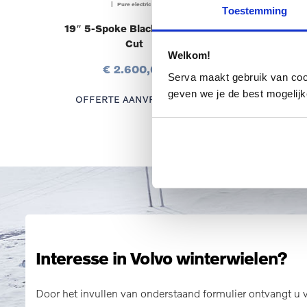
| Pure electric |
Toestemming
19″ 5-Spoke Black Diamond
19″
Cut
Welkom!
€ 2.600,00
Serva maakt gebruik van cooki
geven we je de best mogelijk
OFFERTE AANVRAGEN
OF
Interesse in Volvo winterwielen?
Door het invullen van onderstaand formulier ontvangt u v