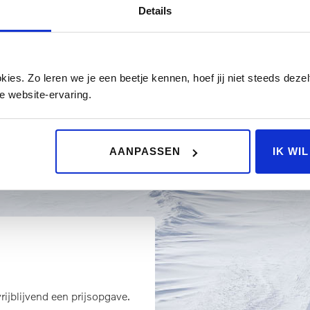
| Pure electric |
Details
 5-Double Spoke Black
Diamond Cut
€ 2.500,00
es. Zo leren we je een beetje kennen, hoef jij niet steeds dezelf
e website-ervaring.
FERTE AANVRAGEN
AANPASSEN
IK WI
rijblijvend een prijsopgave.