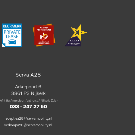
Serva A28
Arkerpoort 6
3861 PS Nijkerk
(Afrit 8a Amersfoort-Vathorst / Nijkerk-Zuid)
033 - 247 27 50
receptiea28@servamobility.nl
verkoopa28@servamobility.nl