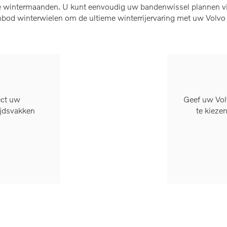
de wintermaanden. U kunt eenvoudig uw bandenwissel plannen via
nbod winterwielen om de ultieme winterrijervaring met uw Volv
ect uw
Geef uw Volv
ijdsvakken
te kieze