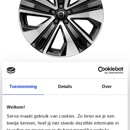
| Benzine | Diesel | Plug-in hybrid |
19″ 5-Open Spoke Black Diamond Cut
Op aanvraag
Toestemming
Details
Over
OFFERTE AANVRAGEN
Welkom!
Serva maakt gebruik van cookies. Zo leren we je een
beetje kennen, hoef jij niet steeds dezelfde informatie in
te vullen en geven we je de best mogelijke website-