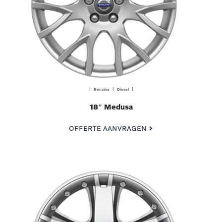
| Benzine | Diesel |
18″ Medusa
OFFERTE AANVRAGEN