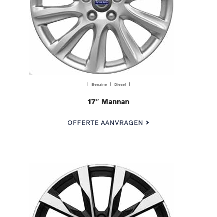
| Benzine | Diesel |
17″ Mannan
OFFERTE AANVRAGEN