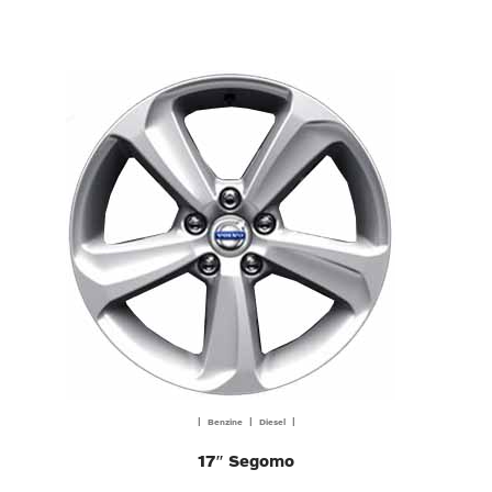
| Benzine | Diesel |
17″ Segomo