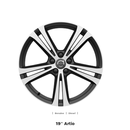
| Benzine | Diesel |
19″ Artio