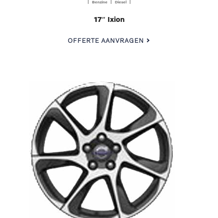
| Benzine | Diesel |
17″ Ixion
OFFERTE AANVRAGEN