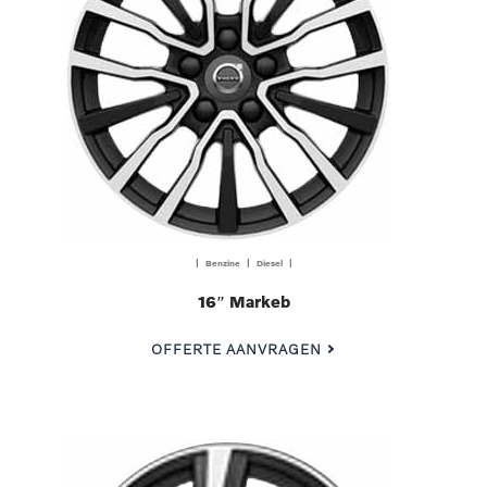
| Benzine | Diesel |
16″ Markeb
OFFERTE AANVRAGEN