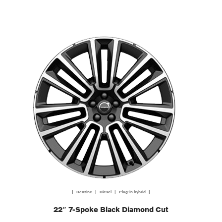
| Benzine | Diesel | Plug-in hybrid |
22″ 7-Spoke Black Diamond Cut