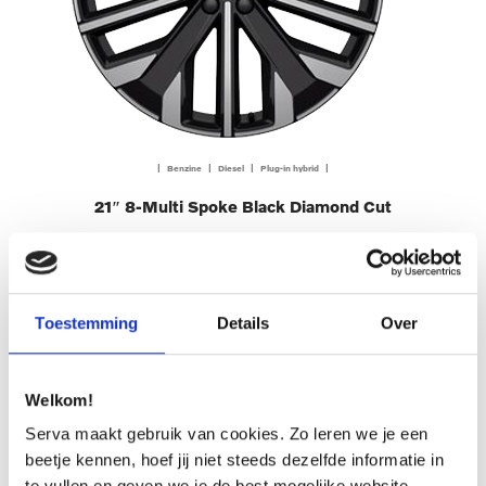
| Benzine | Diesel | Plug-in hybrid |
21″ 8-Multi Spoke Black Diamond Cut
€ 3.500,00
OFFERTE AANVRAGEN
Toestemming
Details
Over
Welkom!
Serva maakt gebruik van cookies. Zo leren we je een
beetje kennen, hoef jij niet steeds dezelfde informatie in
te vullen en geven we je de best mogelijke website-