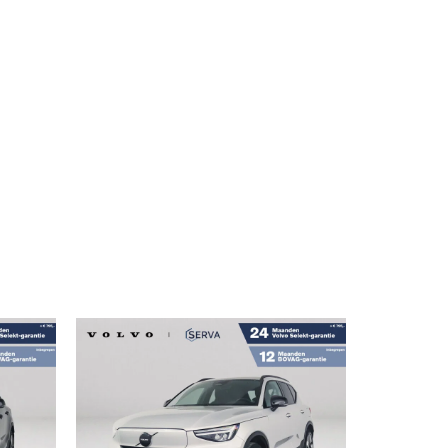
MENU
aak