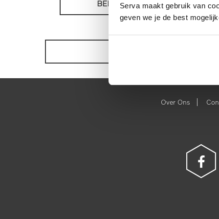
BEKIJKEN
Serva maakt gebruik van cooki
geven we je de best mogelijk
BEKIJK ONZE VOORRAAD
|
Over Ons
Con