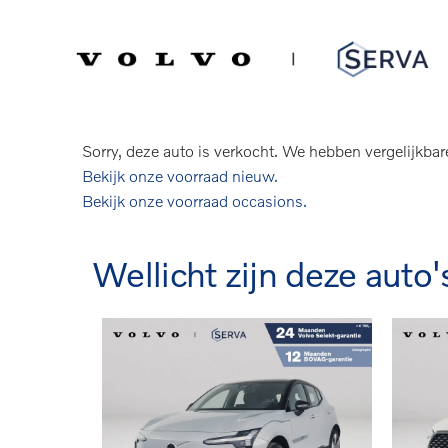
Spring
Door
naar
naar
Serva Volvo
Verkocht: Volvo C40
de
de
hoofdnavigatie
hoofd
Recharge Core 69 kWh | Panoramadak | P
inhoud
Sorry, deze auto is verkocht. We hebben vergelijkbar
Bekijk onze voorraad nieuw.
Bekijk onze voorraad occasions.
Wellicht zijn deze auto'