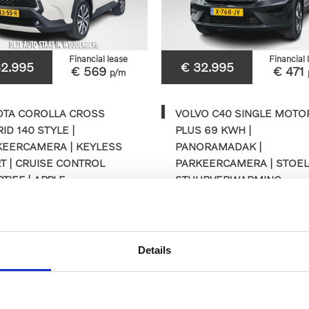
Financial lease
Financial 
32.995
€ 32.995
€ 569
€ 471
p/m
OTA COROLLA CROSS
VOLVO C40 SINGLE MOTO
ID 140 STYLE |
PLUS 69 KWH |
KEERCAMERA | KEYLESS
PANORAMADAK |
T | CRUISE CONTROL
PARKEERCAMERA | STOEL
TIEF | APPLE
STUURVERWARMING
PLAY/ANDROID AUTO
78km
2024
Automaat
21.128km
2023
Au
Details
GLS-55-R
X-768-JV