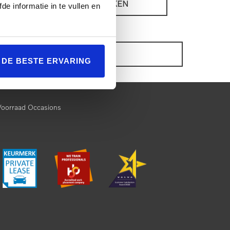
BEKIJKEN
de informatie in te vullen en
ONZE VOORRAAD OCCASIONS
L DE BESTE ERVARING
Voorraad Occasions