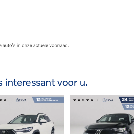
arkeercamera | Stoel- en Stuurverwarming | Trekh
e auto's in onze actuele voorraad.
s interessant voor u.