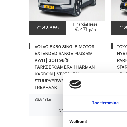
Financial lease
€ 32.995
€ 
€ 471
p/m
VOLVO EX30 SINGLE MOTOR
TOY
EXTENDED RANGE PLUS 69
HYBR
KWH | SOH 98% |
PAR
PARKEERCAMERA | HARMAN
STAR
KARDON | STOEL- EN
ADAP
STUURVERWARMING |
CAR
TREKHAAK
33.548km
2024
Automaat
21.4
Toestemming
GBR-94-S
Welkom!