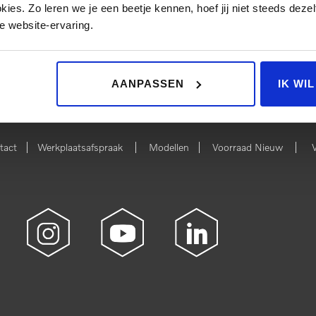
BEKIJKEN
BEKIJKEN
es. Zo leren we je een beetje kennen, hoef jij niet steeds dezelf
e website-ervaring.
 NIEUW
BEKIJK 
AANPASSEN
IK WI
|
|
|
|
tact
Werkplaatsafspraak
Modellen
Voorraad Nieuw