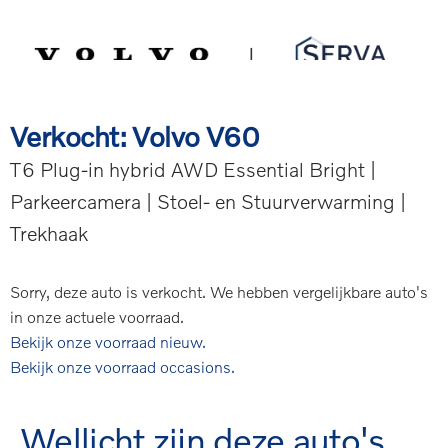
Spring
Door
Serva Volvo
naar
naar
de
de
MENU
hoofdnavigatie
hoofd
inhoud
Verkocht: Volvo V60
T6 Plug-in hybrid AWD Essential Bright |
Parkeercamera | Stoel- en Stuurverwarming |
Trekhaak
Sorry, deze auto is verkocht. We hebben vergelijkbare auto's
in onze actuele voorraad.
Bekijk onze voorraad nieuw.
Bekijk onze voorraad occasions.
Wellicht zijn deze auto's