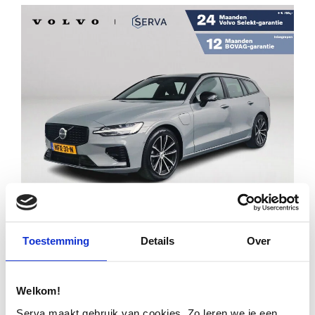
Financial lease
€ 38.995
€ 556
p/m
Toestemming
Details
Over
VOLVO V60 T6 PLUG-IN HYBRID AWD PLUS
DARK | 360° CAMERA | HARMAN KARDON |
Welkom!
STOEL- EN STUURVERWARMING | TREKHAAK
Serva maakt gebruik van cookies. Zo leren we je een