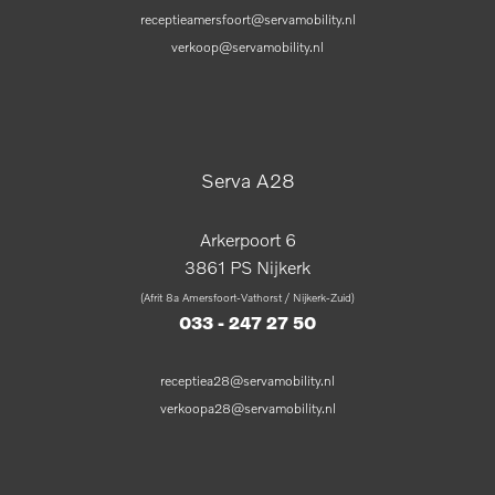
receptieamersfoort@servamobility.nl
verkoop@servamobility.nl
Serva A28
Arkerpoort 6
3861 PS Nijkerk
(Afrit 8a Amersfoort-Vathorst / Nijkerk-Zuid)
033 - 247 27 50
receptiea28@servamobility.nl
verkoopa28@servamobility.nl