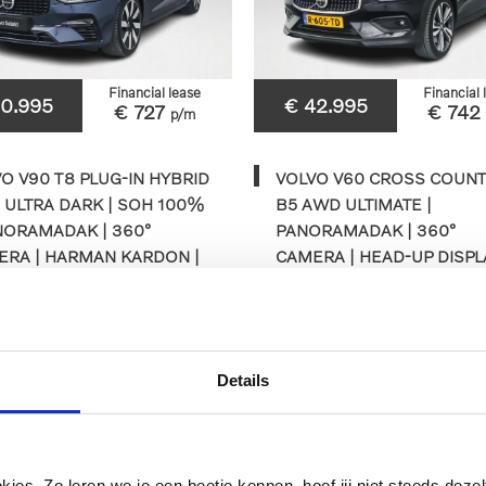
Financial lease
Financial 
50.995
€ 42.995
€ 727
€ 742
p/m
O V90 T8 PLUG-IN HYBRID
VOLVO V60 CROSS COUN
ULTRA DARK | SOH 100%
B5 AWD ULTIMATE |
NORAMADAK | 360°
PANORAMADAK | 360°
ERA | HARMAN KARDON |
CAMERA | HEAD-UP DISPLA
-UP DISPLAY | STOEL- EN
HARMAN KARDON | STOEL
URVERWA
STUURVERWARMING
38km
2025
Automaat
41.700km
2022
Au
Details
HRV-13-H
R-605-TD
BEKIJKEN
BEKIJKEN
es. Zo leren we je een beetje kennen, hoef jij niet steeds dezelf