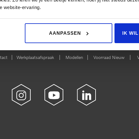
e website-ervaring.
 NIEUW
BEKIJK 
AANPASSEN
IK WI
|
|
|
|
tact
Werkplaatsafspraak
Modellen
Voorraad Nieuw