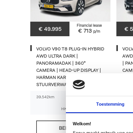
Financial lease
€ 49.995
€ 
€ 713
p/m
VOLVO V90 T8 PLUG-IN HYBRID
VOLV
AWD ULTRA DARK |
AWD 
PANORAMADAK | 360°
| PA
CAMERA | HEAD-UP DISPLAY |
CAM
HARMAN KARDON | STOEL- EN
HEAD
STUURVERWARMING | TRE
STU
39.542km
2025
Automaat
41.3
Toestemming
HKK-39-X
Welkom!
BEKIJKEN
Serva maakt gebruik van cooki