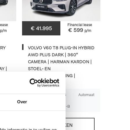
lease
Financial lease
€ 41.995
€ 599
p/m
p/m
TRY
VOLVO V60 T8 PLUG-IN HYBRID
AWD PLUS DARK | 360°
CAMERA | HARMAN KARDON |
Y |
STOEL- EN
- EN
STUURVERWARMING |
TREKHAAK
tomaat
16.172km
2025
Automaat
Over
JNL-03-B
BEKIJKEN
de informatie in te vullen en