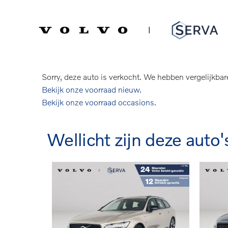
Spring
Door
naar
naar
Serva Volvo
Verkocht: Volvo V90
de
de
hoofdnavigatie
hoofd
T6 Aut. Plug-in hybrid AWD Ultra Dark |
inhoud
Sorry, deze auto is verkocht. We hebben vergelijkbar
Bekijk onze voorraad nieuw.
Bekijk onze voorraad occasions.
Wellicht zijn deze auto'