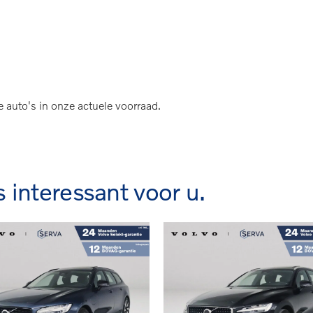
 Panoramadak | 360º camera | Harman Kardon | Hea
e auto's in onze actuele voorraad.
s interessant voor u.