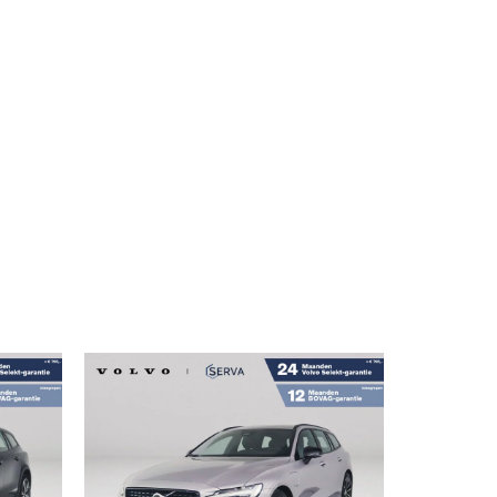
MENU
d- up display | Trekhaak