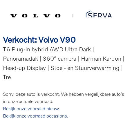
Spring
Door
Serva Volvo
naar
naar
de
de
MENU
hoofdnavigatie
hoofd
inhoud
Verkocht: Volvo V90
T6 Plug-in hybrid AWD Ultra Dark |
Panoramadak | 360° camera | Harman Kardon |
Head-up Display | Stoel- en Stuurverwarming |
Tre
Sorry, deze auto is verkocht. We hebben vergelijkbare auto's
in onze actuele voorraad.
Bekijk onze voorraad nieuw.
Bekijk onze voorraad occasions.