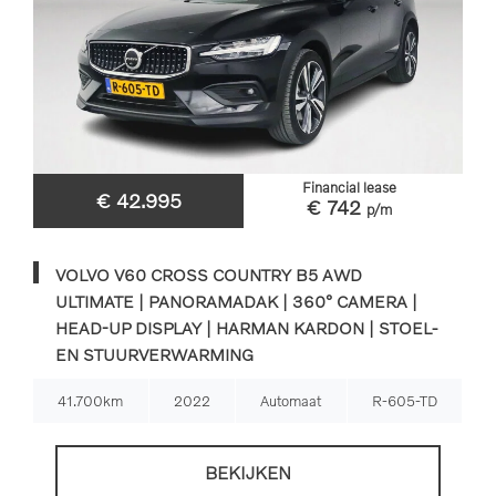
Financial lease
€ 42.995
€ 742
p/m
VOLVO V60 CROSS COUNTRY B5 AWD
ULTIMATE | PANORAMADAK | 360° CAMERA |
HEAD-UP DISPLAY | HARMAN KARDON | STOEL-
EN STUURVERWARMING
41.700km
2022
Automaat
R-605-TD
BEKIJKEN