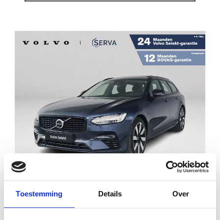
Financial lease
€ 50.995
€ 727
p/m
Toestemming
Details
Over
VOLVO V90 T8 PLUG-IN HYBRID AWD ULTRA