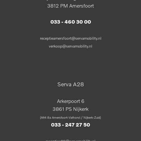
3812 PM Amersfoort
033 - 460 30 00
receptieamersfoort@servamobility.nl
verkoop@servamobility.nl
Serva A28
Arkerpoort 6
3861 PS Nijkerk
(Afrit 8a Amersfoort-Vathorst / Nijkerk-Zuid)
033 - 247 27 50