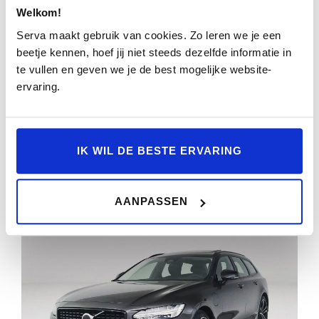
Welkom!
DARK | SOH 100% | PANORAMADAK | 360°
CAMERA | HARMAN KARDON | HEAD-UP
Serva maakt gebruik van cookies. Zo leren we je een
DISPLAY | STOEL- EN STUURVERWA
beetje kennen, hoef jij niet steeds dezelfde informatie in
te vullen en geven we je de best mogelijke website-
41.338km
2025
Automaat
HRV-13-H
ervaring.
BEKIJKEN
IK WIL DE BESTE ERVARING
AANPASSEN