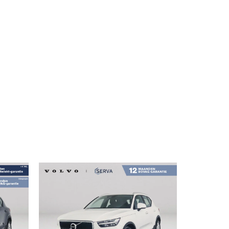
MENU
ssage