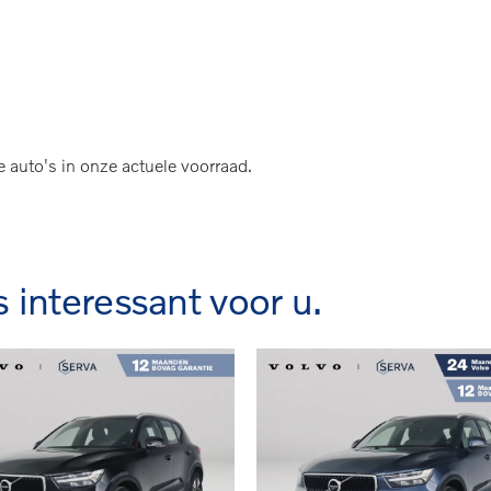
| Panoramadak | Harman Kardon | Luchtvering | Ma
e auto's in onze actuele voorraad.
s interessant voor u.