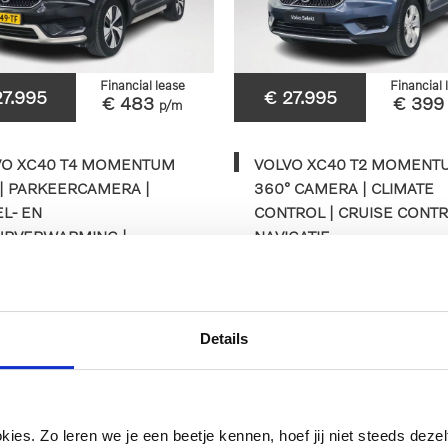
Financial lease
Financial 
27.995
€ 27.995
€ 483
€ 39
p/m
VO XC40 T4 MOMENTUM
VOLVO XC40 T2 MOMENTU
| PARKEERCAMERA |
360° CAMERA | CLIMATE
L- EN
CONTROL | CRUISE CONTR
URVERWARMING |
NAVIGATIE
KHAAK
24km
2020
Automaat
62.169km
2022
Au
Details
H-849-TF
P-811-NP
BEKIJKEN
BEKIJKEN
es. Zo leren we je een beetje kennen, hoef jij niet steeds dezelf