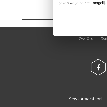
geven we je de best mogelijk
BEKIJK ONZE VOORRAAD
|
Over Ons
Con
Serva Amersfoort