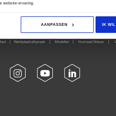
e website-ervaring.
 NIEUW
BEKIJK 
AANPASSEN
IK WI
|
|
|
|
tact
Werkplaatsafspraak
Modellen
Voorraad Nieuw