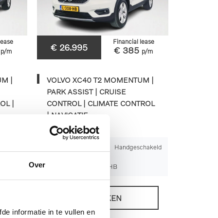
lease
Financial lease
€ 26.995
9
€ 385
p/m
p/m
M |
VOLVO XC40 T2 MOMENTUM |
PARK ASSIST | CRUISE
OL |
CONTROL | CLIMATE CONTROL
| NAVIGATIE
tomaat
30.561km
2021
Handgeschakeld
Over
L-308-HB
BEKIJKEN
de informatie in te vullen en