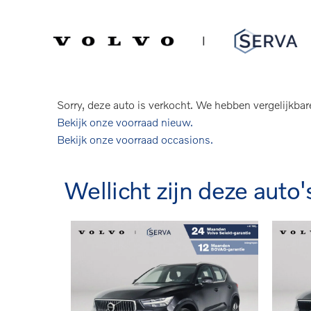
Spring
Door
naar
naar
Serva Volvo
Verkocht: Volvo XC60
de
de
hoofdnavigatie
hoofd
T6 Aut. Plug-in hybrid AWD Inscription 
inhoud
Sorry, deze auto is verkocht. We hebben vergelijkbar
Bekijk onze voorraad nieuw.
Bekijk onze voorraad occasions.
Wellicht zijn deze auto'