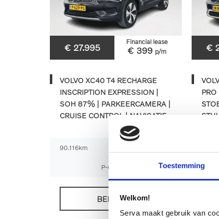
Financial lease
€ 27.995
€ 
€ 399
p/m
VOLVO XC40 T4 RECHARGE
VOL
INSCRIPTION EXPRESSION |
PRO 
SOH 87% | PARKEERCAMERA |
STOE
CRUISE CONTROL | NAVIGATIE
STU
TRE
90.116km
2022
Automaat
77.4
Toestemming
P-629-PG
Welkom!
BEKIJKEN
Serva maakt gebruik van cooki