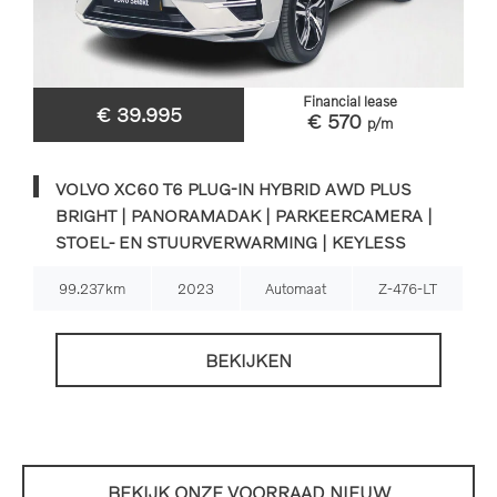
Financial lease
€ 39.995
€ 570
p/m
VOLVO XC60 T6 PLUG-IN HYBRID AWD PLUS
BRIGHT | PANORAMADAK | PARKEERCAMERA |
STOEL- EN STUURVERWARMING | KEYLESS
99.237km
2023
Automaat
Z-476-LT
BEKIJKEN
BEKIJK ONZE VOORRAAD NIEUW