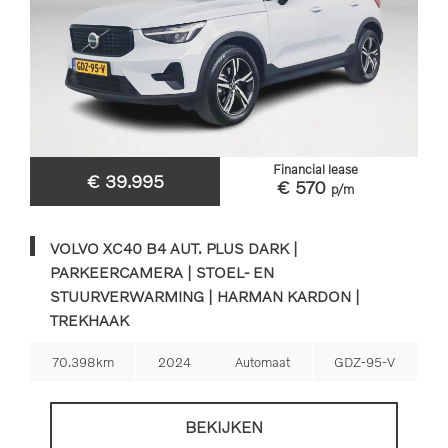
Financial lease
€ 39.995
€ 570
p/m
VOLVO XC40 B4 AUT. PLUS DARK |
PARKEERCAMERA | STOEL- EN
STUURVERWARMING | HARMAN KARDON |
TREKHAAK
70.398km
2024
Automaat
GDZ-95-V
BEKIJKEN