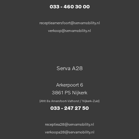
033 - 460 30 00
receptieamersfoort@servamobility.nl
verkoop@servamobility.nl
Serva A28
Arkerpoort 6
3861 PS Nijkerk
(Afrit 8a Amersfoort-Vathorst / Nijkerk-Zuid)
033 - 247 27 50
receptiea28@servamobility.nl
verkoopa28@servamobility.nl