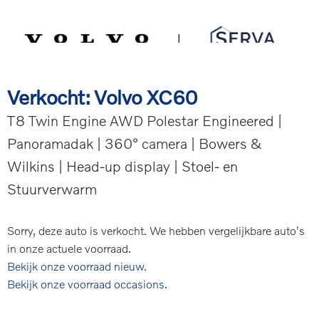
Spring
Door
Serva Volvo
naar
naar
de
de
MENU
hoofdnavigatie
hoofd
inhoud
Verkocht: Volvo XC60
T8 Twin Engine AWD Polestar Engineered |
Panoramadak | 360° camera | Bowers &
Wilkins | Head-up display | Stoel- en
Stuurverwarm
Sorry, deze auto is verkocht. We hebben vergelijkbare auto's
in onze actuele voorraad.
Bekijk onze voorraad nieuw.
Bekijk onze voorraad occasions.