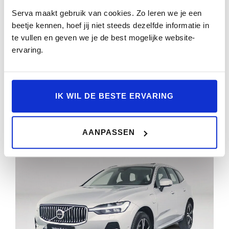
PARKEERCAMERA | HARMAN KARDON | STOEL-
Serva maakt gebruik van cookies. Zo leren we je een
EN STUURVERWARMING | TREKHAAK
beetje kennen, hoef jij niet steeds dezelfde informatie in
te vullen en geven we je de best mogelijke website-
63.587km
2024
Automaat
GVT-27-H
ervaring.
BEKIJKEN
IK WIL DE BESTE ERVARING
AANPASSEN