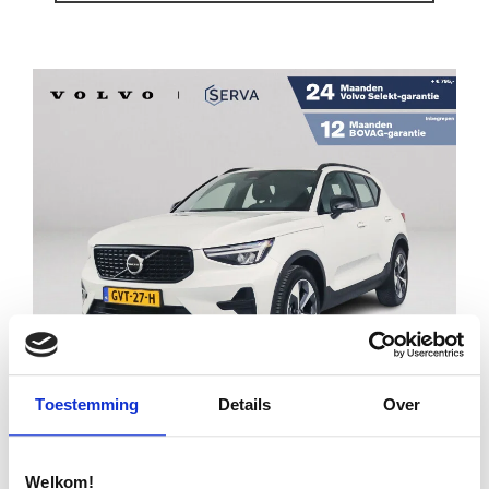
Financial lease
Toestemming
Details
Over
€ 39.995
€ 570
p/m
Welkom!
VOLVO XC40 B4 PLUS DARK |