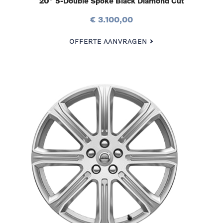
20″ 5-Double Spoke Black Diamond Cut
€ 3.100,00
OFFERTE AANVRAGEN