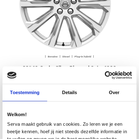
| Benzine | Diesel | Plug-in hybrid |
20″ 10-Spoke Silver Diamond Cut – 1030
Op aanvraag
Toestemming
Details
Over
OFFERTE AANVRAGEN
Welkom!
Serva maakt gebruik van cookies. Zo leren we je een
beetje kennen, hoef jij niet steeds dezelfde informatie in
te vullen en geven we je de best mogelijke website-