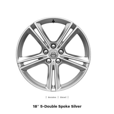
| Benzine | Diesel |
18″ 5-Double Spoke Silver