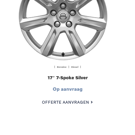
| Benzine | Diesel |
17″ 7-Spoke Silver
Op aanvraag
OFFERTE AANVRAGEN