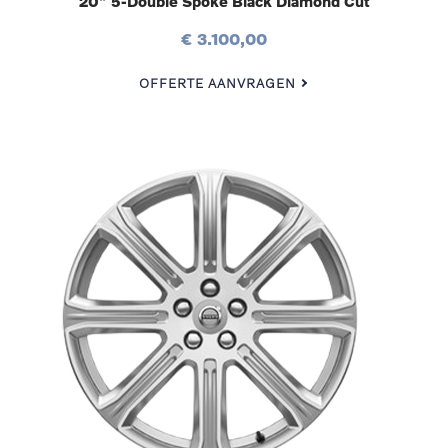
20″ 5-Double Spoke Black Diamond Cut
€ 3.100,00
OFFERTE AANVRAGEN