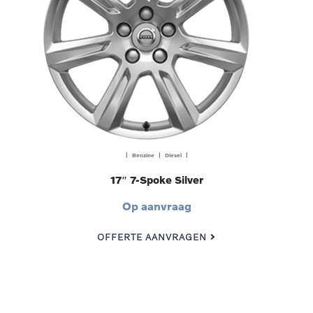
| Benzine | Diesel |
17″ 7-Spoke Silver
Op aanvraag
OFFERTE AANVRAGEN