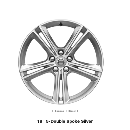
| Benzine | Diesel |
18″ 5-Double Spoke Silver