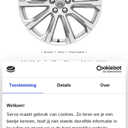
| Benzine | Diesel | Plug-in hybrid |
20″ 10-Spoke Silver Diamond Cut – 1030
Op aanvraag
Toestemming
Details
Over
OFFERTE AANVRAGEN
Welkom!
Serva maakt gebruik van cookies. Zo leren we je een
beetje kennen, hoef jij niet steeds dezelfde informatie in
te vullen en geven we je de best mogelijke website-