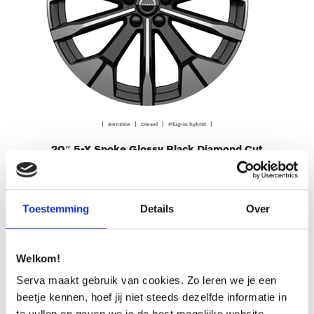
| Benzine | Diesel | Plug-in hybrid |
20″ 5-Y Spoke Glossy Black Diamond Cut
€ 3.000,00
OFFERTE AANVRAGEN
Toestemming
Details
Over
Welkom!
Serva maakt gebruik van cookies. Zo leren we je een
beetje kennen, hoef jij niet steeds dezelfde informatie in
te vullen en geven we je de best mogelijke website-