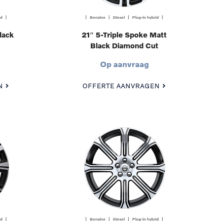
id |
| Benzine | Diesel | Plug-in hybrid |
lack
21″ 5-Triple Spoke Matt
Black Diamond Cut
Op aanvraag
N
OFFERTE AANVRAGEN
id |
| Benzine | Diesel | Plug-in hybrid |