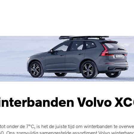
nterbanden Volvo X
ot onder de 7°C, is het de juiste tijd om winterbanden te overweg
0. Ons zorgvuldig samengestelde assortiment Volvo winterbanden