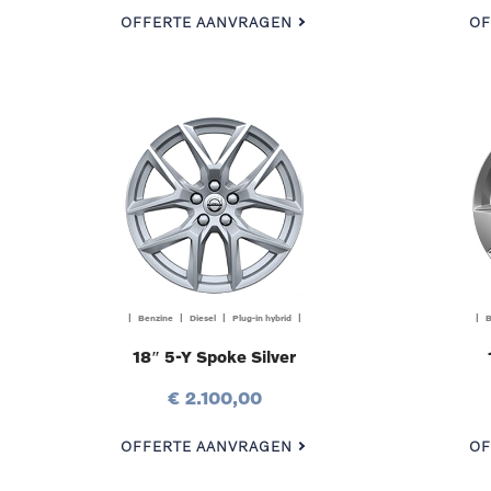
OFFERTE AANVRAGEN
OF
| Benzine | Diesel | Plug-in hybrid |
| B
18″ 5-Y Spoke Silver
€ 2.100,00
OFFERTE AANVRAGEN
OF