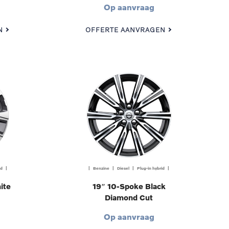
Op aanvraag
N
OFFERTE AANVRAGEN
id |
| Benzine | Diesel | Plug-in hybrid |
ite
19″ 10-Spoke Black
Diamond Cut
Op aanvraag