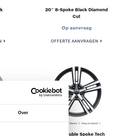
ck
20″ 8-Spoke Black Diamond
Cut
Op aanvraag
N
OFFERTE AANVRAGEN
Over
| Benzine | Diesel | Plug-in hybrid |
amond
20″ 5-Double Spoke Tech