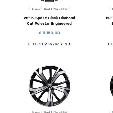
| Benzine | Diesel | Plug-in hybrid |
| B
22″ 5-Spoke Black Diamond
22″
Cut Polestar Engineered
€ 5.150,00
OFFERTE AANVRAGEN
OF
| Benzine | Diesel | Plug-in hybrid |
| B