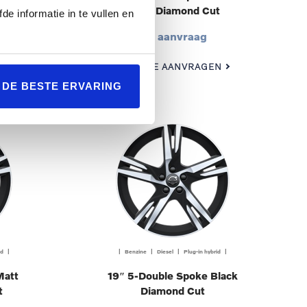
Black Diamond Cut
de informatie in te vullen en
Op aanvraag
N
OFFERTE AANVRAGEN
L DE BESTE ERVARING
id |
| Benzine | Diesel | Plug-in hybrid |
Matt
19″ 5-Double Spoke Black
t
Diamond Cut