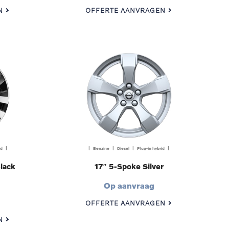
N
OFFERTE AANVRAGEN
id |
| Benzine | Diesel | Plug-in hybrid |
lack
17″ 5-Spoke Silver
Op aanvraag
OFFERTE AANVRAGEN
N