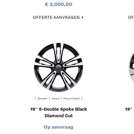
€ 3.000,00
OFFERTE AANVRAGEN
OF
| Benzine | Diesel | Plug-in hybrid |
19″ 5-Double Spoke Black
19″
Diamond Cut
Op aanvraag