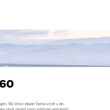
MENU
C60
en. Bij Volvo dealer Serva vindt u de
 staat garant voor optimale veiligheid