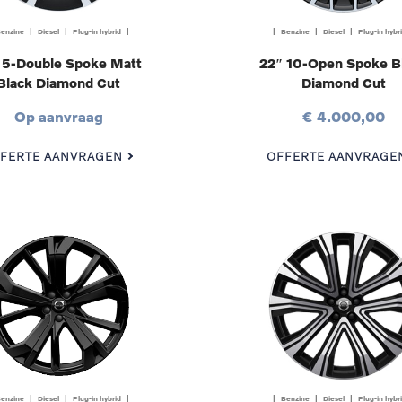
enzine | Diesel | Plug-in hybrid |
| Benzine | Diesel | Plug-in hybr
 5-Double Spoke Matt
22″ 10-Open Spoke B
Black Diamond Cut
Diamond Cut
Op aanvraag
€ 4.000,00
FERTE AANVRAGEN
OFFERTE AANVRAGE
enzine | Diesel | Plug-in hybrid |
| Benzine | Diesel | Plug-in hybr