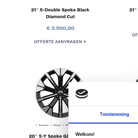
21″ 5-Double Spoke Black
21″
Diamond Cut
€ 3.500,00
OF
OFFERTE AANVRAGEN
Toestemming
| Benzine | Diesel | Plug-in hybrid |
| B
Welkom!
20″ 5-Y Spoke Glossy Black
20″