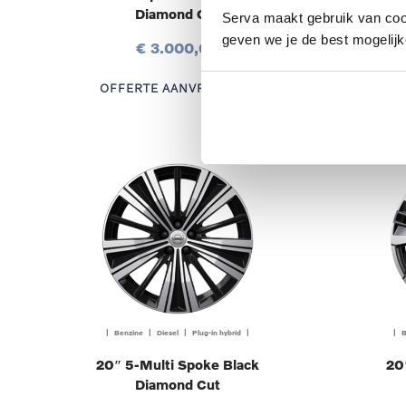
Diamond Cut
Te
Serva maakt gebruik van cooki
geven we je de best mogelijk
€ 3.000,00
OFFERTE AANVRAGEN
OF
| Benzine | Diesel | Plug-in hybrid |
| B
20″ 5-Multi Spoke Black
20
Diamond Cut