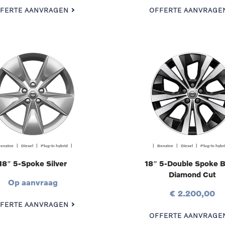
FERTE AANVRAGEN
OFFERTE AANVRAGE
enzine | Diesel | Plug-in hybrid |
| Benzine | Diesel | Plug-in hybr
18″ 5-Spoke Silver
18″ 5-Double Spoke B
Diamond Cut
Op aanvraag
€ 2.200,00
FERTE AANVRAGEN
OFFERTE AANVRAGE