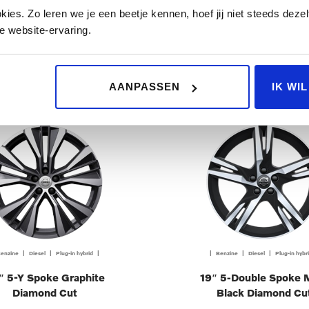
ch Black Diamond Cut
Cut
es. Zo leren we je een beetje kennen, hoef jij niet steeds dezelf
e website-ervaring.
Op aanvraag
Op aanvraag
FERTE AANVRAGEN
OFFERTE AANVRAGE
AANPASSEN
IK WI
enzine | Diesel | Plug-in hybrid |
| Benzine | Diesel | Plug-in hybr
″ 5-Y Spoke Graphite
19″ 5-Double Spoke 
Diamond Cut
Black Diamond Cu