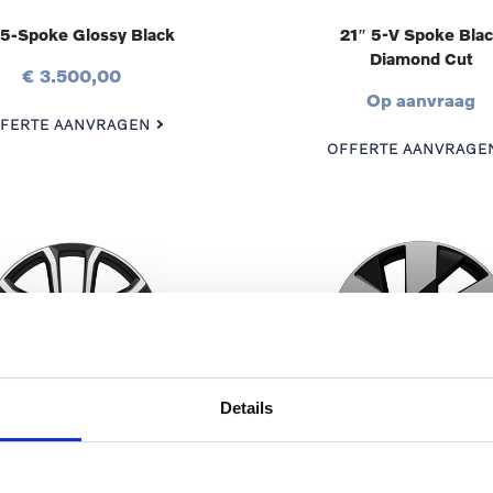
 5-Spoke Glossy Black
21″ 5-V Spoke Bla
Diamond Cut
€ 3.500,00
Op aanvraag
FERTE AANVRAGEN
OFFERTE AANVRAGE
Details
enzine | Diesel | Plug-in hybrid |
| Plug-in hybrid |
 5-Double Spoke Matt
20″ 6-Spoke Black Di