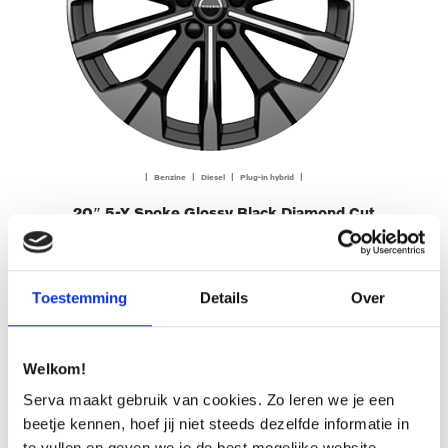
| Benzine | Diesel | Plug-in hybrid |
20″ 5-Y Spoke Glossy Black Diamond Cut
€ 3.000,00
OFFERTE AANVRAGEN
Toestemming
Details
Over
Welkom!
Serva maakt gebruik van cookies. Zo leren we je een
beetje kennen, hoef jij niet steeds dezelfde informatie in
te vullen en geven we je de best mogelijke website-