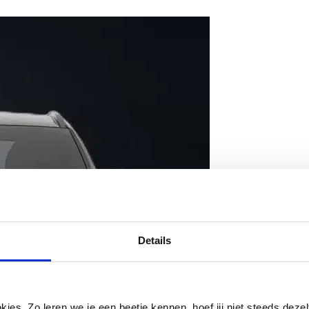
Details
es. Zo leren we je een beetje kennen, hoef jij niet steeds dezelf