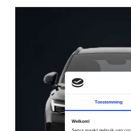
Toestemming
Welkom!
Serva maakt gebruik van cooki