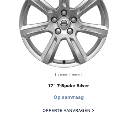
| Benzine | Diesel |
17″ 7-Spoke Silver
Op aanvraag
OFFERTE AANVRAGEN