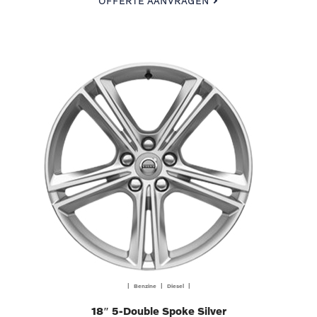
OFFERTE AANVRAGEN
| Benzine | Diesel |
18″ 5-Double Spoke Silver