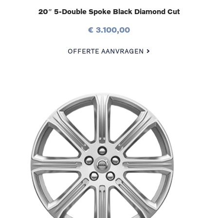
20″ 5-Double Spoke Black Diamond Cut
€ 3.100,00
OFFERTE AANVRAGEN