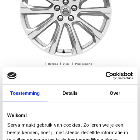
| Benzine | Diesel | Plug-in hybrid |
20″ 10-Spoke Silver Diamond Cut – 1030
Op aanvraag
Toestemming
Details
Over
OFFERTE AANVRAGEN
Welkom!
Serva maakt gebruik van cookies. Zo leren we je een
beetje kennen, hoef jij niet steeds dezelfde informatie in
te vullen en geven we je de best mogelijke website-