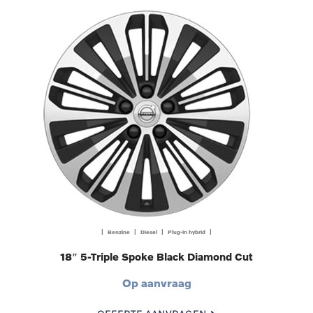
| Benzine | Diesel | Plug-in hybrid |
18″ 5-Triple Spoke Black Diamond Cut
Op aanvraag