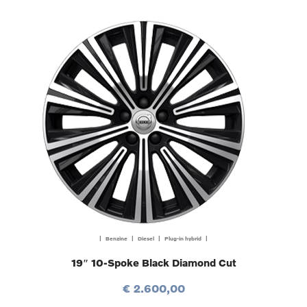
| Benzine | Diesel | Plug-in hybrid |
19″ 10-Spoke Black Diamond Cut
€ 2.600,00