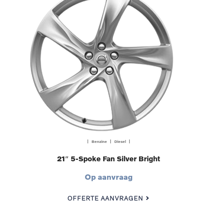
| Benzine | Diesel |
21″ 5-Spoke Fan Silver Bright
Op aanvraag
OFFERTE AANVRAGEN