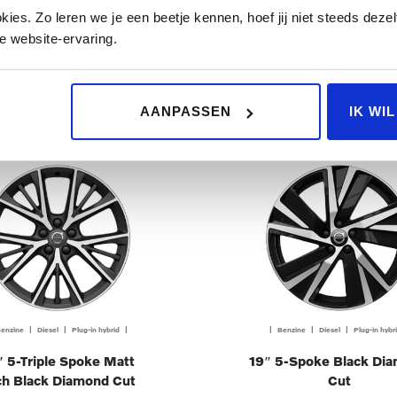
Diamond Cut
Diamond Cut
es. Zo leren we je een beetje kennen, hoef jij niet steeds dezelf
e website-ervaring.
Op aanvraag
€ 2.600,00
FERTE AANVRAGEN
OFFERTE AANVRAGE
AANPASSEN
IK WI
enzine | Diesel | Plug-in hybrid |
| Benzine | Diesel | Plug-in hybr
″ 5-Triple Spoke Matt
19″ 5-Spoke Black Di
ch Black Diamond Cut
Cut