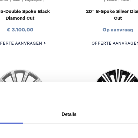
enzine | Diesel | Plug-in hybrid |
| Benzine | Diesel |
 5-Double Spoke Black
20″ 8-Spoke Silver Di
Diamond Cut
Cut
€ 3.100,00
Op aanvraag
FERTE AANVRAGEN
OFFERTE AANVRAGE
Details
enzine | Diesel | Plug-in hybrid |
| Benzine | Diesel | Plug-in hybr
19″ 10-Spoke Silver
19″ 10-Spoke Blac