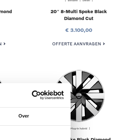
| Benzine | Diesel |
amond
20″ 8-Multi Spoke Black
Diamond Cut
€ 3.100,00
N
OFFERTE AANVRAGEN
Over
id |
| Plug-in hybrid |
k
19″ 8-Spoke Black Diamond