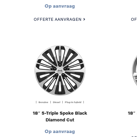
Op aanvraag
OFFERTE AANVRAGEN
OF
| Benzine | Diesel | Plug-in hybrid |
18″ 5-Triple Spoke Black
18″
Diamond Cut
Op aanvraag