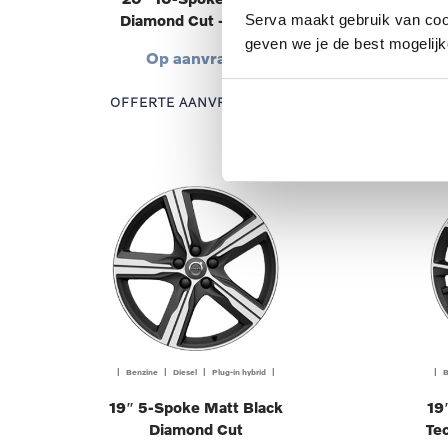
Diamond Cut – 1030
Serva maakt gebruik van cooki
geven we je de best mogelijk
Op aanvraag
OFFERTE AANVRAGEN
OF
| Benzine | Diesel | Plug-in hybrid |
| B
19″ 5-Spoke Matt Black
19
Diamond Cut
Te