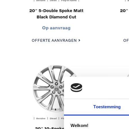
| Benzine | Diesel | Plug-in hybrid |
| B
20″ 5-Double Spoke Matt
20″
Black Diamond Cut
Op aanvraag
OFFERTE AANVRAGEN
OF
Toestemming
| Benzine | Diesel | Plug-in hybrid |
| B
Welkom!
20″ 10-Spoke Silver