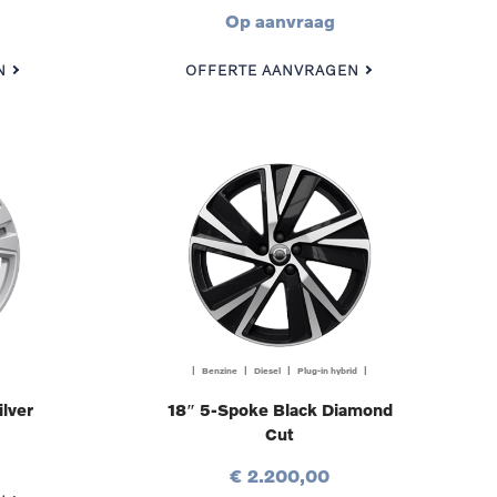
Op aanvraag
N
OFFERTE AANVRAGEN
| Benzine | Diesel | Plug-in hybrid |
lver
18″ 5-Spoke Black Diamond
Cut
€ 2.200,00