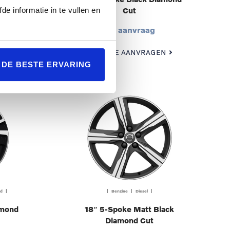
Cut
de informatie in te vullen en
Op aanvraag
N
OFFERTE AANVRAGEN
L DE BESTE ERVARING
id |
| Benzine | Diesel |
amond
18″ 5-Spoke Matt Black
Diamond Cut