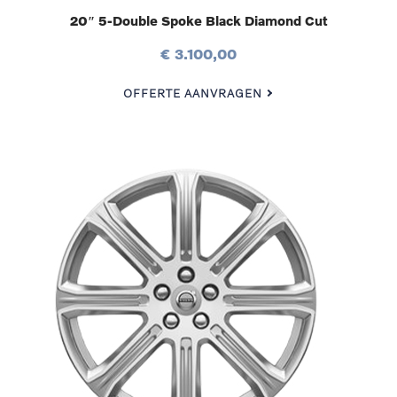
20″ 5-Double Spoke Black Diamond Cut
€ 3.100,00
OFFERTE AANVRAGEN