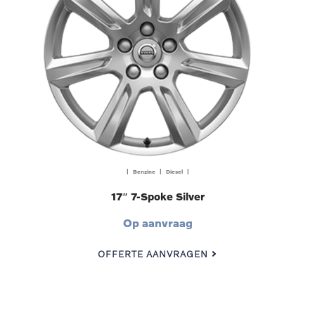
| Benzine | Diesel |
17″ 7-Spoke Silver
Op aanvraag
OFFERTE AANVRAGEN