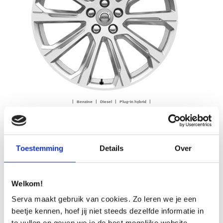
| Benzine | Diesel | Plug-in hybrid |
20″ 10-Spoke Silver Diamond Cut – 1030
Op aanvraag
Toestemming
Details
Over
OFFERTE AANVRAGEN
Welkom!
Serva maakt gebruik van cookies. Zo leren we je een
beetje kennen, hoef jij niet steeds dezelfde informatie in
te vullen en geven we je de best mogelijke website-