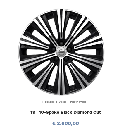
| Benzine | Diesel | Plug-in hybrid |
19″ 10-Spoke Black Diamond Cut
€ 2.600,00