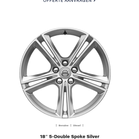
OFFERTE AANVRAGEN
| Benzine | Diesel |
18″ 5-Double Spoke Silver