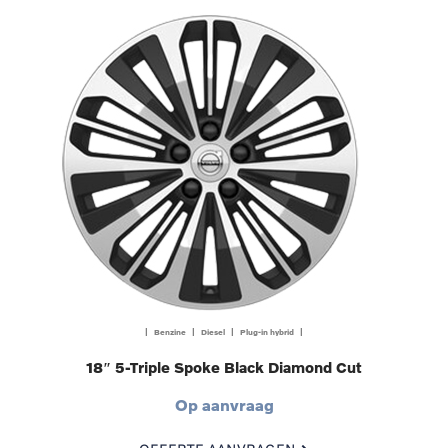
| Benzine | Diesel | Plug-in hybrid |
18″ 5-Triple Spoke Black Diamond Cut
Op aanvraag