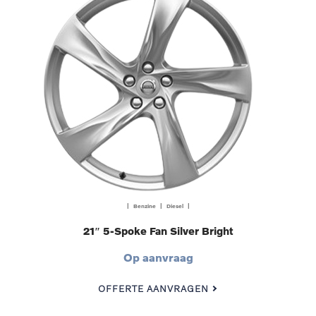
| Benzine | Diesel |
21″ 5-Spoke Fan Silver Bright
Op aanvraag
OFFERTE AANVRAGEN