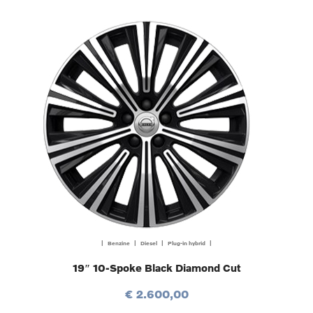
| Benzine | Diesel | Plug-in hybrid |
19″ 10-Spoke Black Diamond Cut
€ 2.600,00