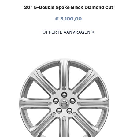
20″ 5-Double Spoke Black Diamond Cut
€ 3.100,00
OFFERTE AANVRAGEN