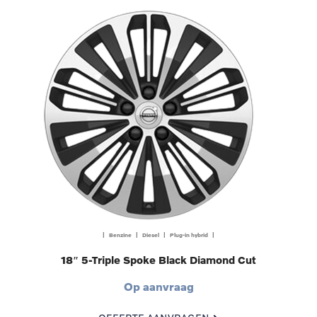
| Benzine | Diesel | Plug-in hybrid |
18″ 5-Triple Spoke Black Diamond Cut
Op aanvraag