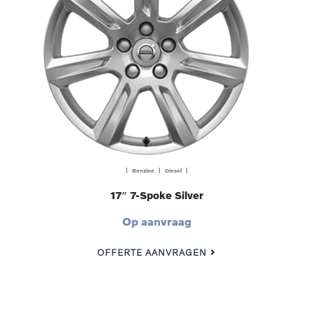
| Benzine | Diesel |
17″ 7-Spoke Silver
Op aanvraag
OFFERTE AANVRAGEN