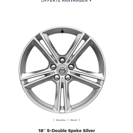
OFFERTE AANVRAGEN
| Benzine | Diesel |
18″ 5-Double Spoke Silver