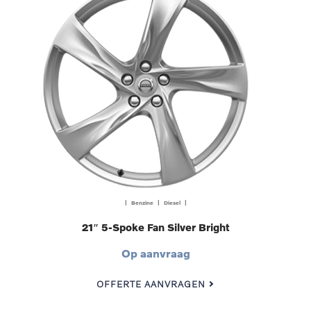
| Benzine | Diesel |
21″ 5-Spoke Fan Silver Bright
Op aanvraag
OFFERTE AANVRAGEN