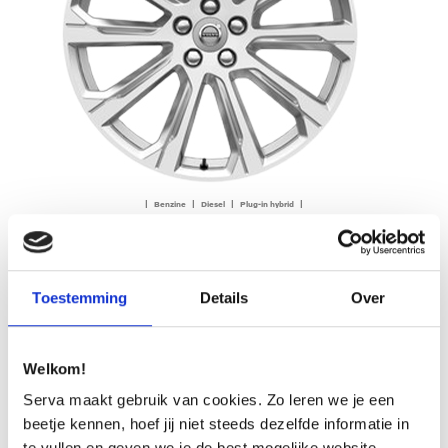
| Benzine | Diesel | Plug-in hybrid |
20″ 10-Spoke Silver Diamond Cut – 1030
Op aanvraag
Toestemming
Details
Over
OFFERTE AANVRAGEN
Welkom!
Serva maakt gebruik van cookies. Zo leren we je een
beetje kennen, hoef jij niet steeds dezelfde informatie in
te vullen en geven we je de best mogelijke website-