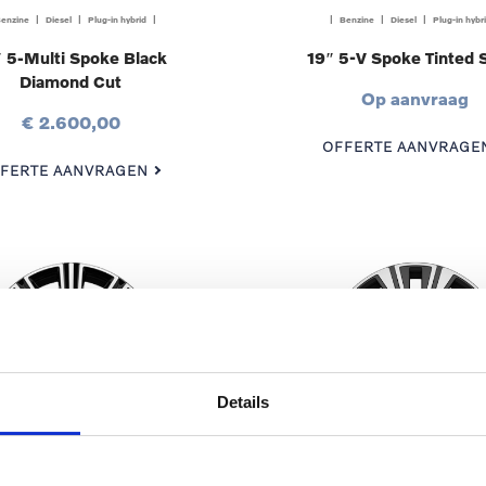
enzine | Diesel | Plug-in hybrid |
| Benzine | Diesel | Plug-in hybr
 5-Multi Spoke Black
19″ 5-V Spoke Tinted S
Diamond Cut
Op aanvraag
€ 2.600,00
OFFERTE AANVRAGE
FERTE AANVRAGEN
Details
enzine | Diesel | Plug-in hybrid |
| Benzine | Diesel | Plug-in hybr