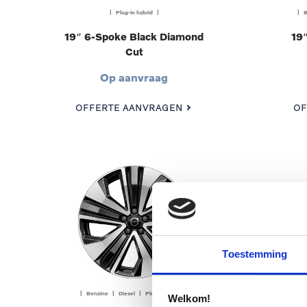
| Plug-in hybrid |
| B
19″ 6-Spoke Black Diamond
19″
Cut
Op aanvraag
OFFERTE AANVRAGEN
OF
Toestemming
| Benzine | Diesel | Plug-in hybrid |
| B
Welkom!