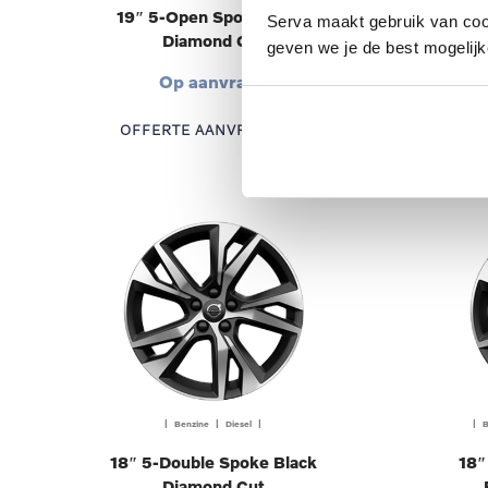
19″ 5-Open Spoke Black
18″
Serva maakt gebruik van cooki
Diamond Cut
geven we je de best mogelijk
Op aanvraag
OFFERTE AANVRAGEN
OF
| Benzine | Diesel |
| B
18″ 5-Double Spoke Black
18″
Diamond Cut