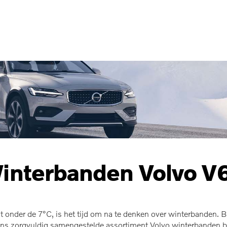
interbanden Volvo V
 onder de 7°C, is het tijd om na te denken over winterbanden. Bij
s zorgvuldig samengestelde assortiment Volvo winterbanden bied