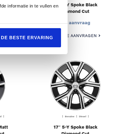
lack
18″ 5-Y Spoke Black
de informatie in te vullen en
Diamond Cut
Op aanvraag
N
OFFERTE AANVRAGEN
L DE BESTE ERVARING
id |
| Benzine | Diesel |
Matt
17″ 5-Y Spoke Black
ut
Diamond Cut