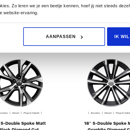
 10-Multi Spoke Black
18″ 5-Multi Spoke B
es. Zo leren we je een beetje kennen, hoef jij niet steeds dezelf
Diamond Cut
Diamond Cut
e website-ervaring.
€ 2.100,00
€ 2.100,00
FERTE AANVRAGEN
OFFERTE AANVRAGE
AANPASSEN
IK WI
enzine | Diesel | Plug-in hybrid |
| Benzine | Diesel | Plug-in hybr
 5-Double Spoke Matt
18″ 5-Double Spoke 
Black Diamond Cut
Graphite Diamond C