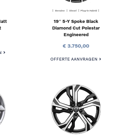
| Benzine | Diesel | Plug-in Hybrid |
att
19″ 5-Y Spoke Black
t
Diamond Cut Polestar
Engineered
€ 3.750,00
N
OFFERTE AANVRAGEN