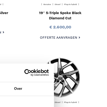
id |
| Benzine | Diesel | Plug-in hybrid |
ilver
19″ 5-Triple Spoke Black
Diamond Cut
€ 2.600,00
N
OFFERTE AANVRAGEN
Over
id |
| Benzine | Diesel | Plug-in hybrid |