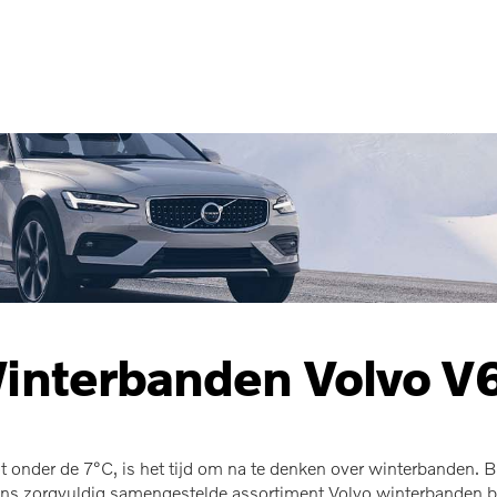
interbanden Volvo V
 onder de 7°C, is het tijd om na te denken over winterbanden. Bij
s zorgvuldig samengestelde assortiment Volvo winterbanden bied