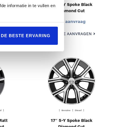
lack
18″ 5-Y Spoke Black
de informatie in te vullen en
Diamond Cut
Op aanvraag
N
OFFERTE AANVRAGEN
L DE BESTE ERVARING
id |
| Benzine | Diesel |
Matt
17″ 5-Y Spoke Black
ut
Diamond Cut