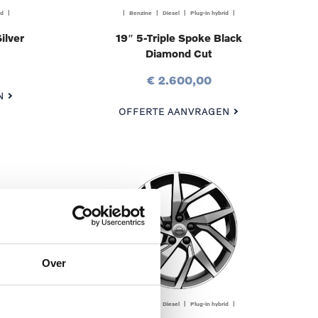
id |
| Benzine | Diesel | Plug-in hybrid |
ilver
19″ 5-Triple Spoke Black
Diamond Cut
€ 2.600,00
N
OFFERTE AANVRAGEN
Over
id |
| Benzine | Diesel | Plug-in hybrid |