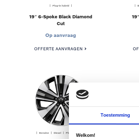
| Plug-in hybrid |
| B
19″ 6-Spoke Black Diamond
19″
Cut
Op aanvraag
OFFERTE AANVRAGEN
OF
Toestemming
| Benzine | Diesel | Plug-in hybrid |
| B
Welkom!