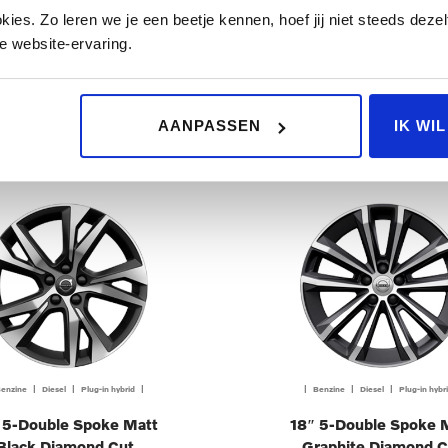
 10-Multi Spoke Black
18″ 5-Multi Spoke B
es. Zo leren we je een beetje kennen, hoef jij niet steeds dezelf
Diamond Cut
Diamond Cut
e website-ervaring.
€ 2.100,00
€ 2.100,00
FERTE AANVRAGEN
OFFERTE AANVRAGE
AANPASSEN
IK WI
enzine | Diesel | Plug-in hybrid |
| Benzine | Diesel | Plug-in hybr
 5-Double Spoke Matt
18″ 5-Double Spoke 
Black Diamond Cut
Graphite Diamond C