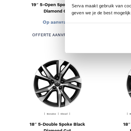
19″ 5-Open Spoke Black
18″
Serva maakt gebruik van cooki
Diamond Cut
geven we je de best mogelijk
Op aanvraag
OFFERTE AANVRAGEN
OF
| Benzine | Diesel |
| B
18″ 5-Double Spoke Black
18″
Diamond Cut