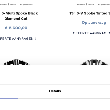
enzine | Diesel | Plug-in hybrid |
| Benzine | Diesel | Plug-in hybr
 5-Multi Spoke Black
19″ 5-V Spoke Tinted S
Diamond Cut
Op aanvraag
€ 2.600,00
OFFERTE AANVRAGE
FERTE AANVRAGEN
Details
enzine | Diesel | Plug-in hybrid |
| Benzine | Diesel | Plug-in hybr