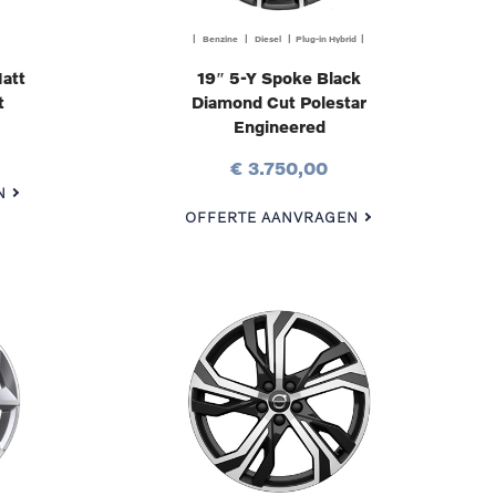
| Benzine | Diesel | Plug-in Hybrid |
att
19″ 5-Y Spoke Black
t
Diamond Cut Polestar
Engineered
€ 3.750,00
N
OFFERTE AANVRAGEN