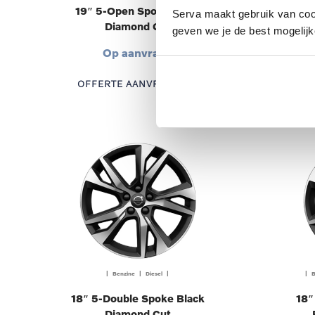
19″ 5-Open Spoke Black
18″
Serva maakt gebruik van cooki
Diamond Cut
geven we je de best mogelijk
Op aanvraag
OFFERTE AANVRAGEN
OF
| Benzine | Diesel |
| B
18″ 5-Double Spoke Black
18″
Diamond Cut