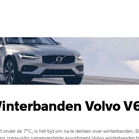
interbanden Volvo V
 onder de 7°C, is het tijd om na te denken over winterbanden. Bij
s zorgvuldig samengestelde assortiment Volvo winterbanden bied