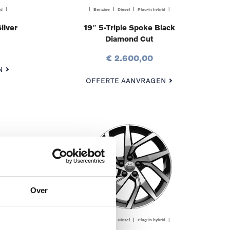
id |
| Benzine | Diesel | Plug-in hybrid |
ilver
19″ 5-Triple Spoke Black
Diamond Cut
€ 2.600,00
N
OFFERTE AANVRAGEN
Over
id |
| Benzine | Diesel | Plug-in hybrid |