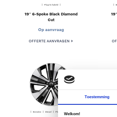
| Plug-in hybrid |
| B
19″ 6-Spoke Black Diamond
19″
Cut
Op aanvraag
OFFERTE AANVRAGEN
OF
Toestemming
| Benzine | Diesel | Plug-in hybrid |
| B
Welkom!