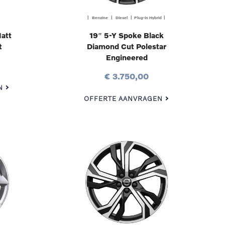
| Benzine | Diesel | Plug-in Hybrid |
att
19″ 5-Y Spoke Black
t
Diamond Cut Polestar
Engineered
€ 3.750,00
N
OFFERTE AANVRAGEN