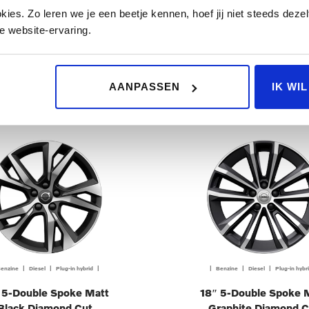
 10-Multi Spoke Black
18″ 5-Multi Spoke B
es. Zo leren we je een beetje kennen, hoef jij niet steeds dezelf
Diamond Cut
Diamond Cut
e website-ervaring.
€ 2.100,00
€ 2.100,00
FERTE AANVRAGEN
OFFERTE AANVRAGE
AANPASSEN
IK WI
enzine | Diesel | Plug-in hybrid |
| Benzine | Diesel | Plug-in hybr
 5-Double Spoke Matt
18″ 5-Double Spoke 
Black Diamond Cut
Graphite Diamond C