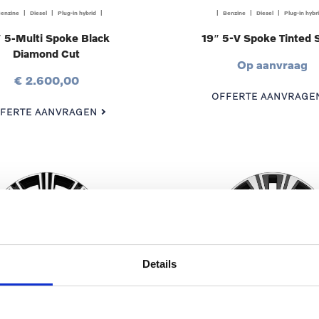
enzine | Diesel | Plug-in hybrid |
| Benzine | Diesel | Plug-in hybr
 5-Multi Spoke Black
19″ 5-V Spoke Tinted S
Diamond Cut
Op aanvraag
€ 2.600,00
OFFERTE AANVRAGE
FERTE AANVRAGEN
Details
enzine | Diesel | Plug-in hybrid |
| Benzine | Diesel | Plug-in hybr