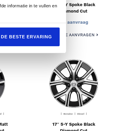
lack
18″ 5-Y Spoke Black
de informatie in te vullen en
Diamond Cut
Op aanvraag
N
OFFERTE AANVRAGEN
L DE BESTE ERVARING
id |
| Benzine | Diesel |
Matt
17″ 5-Y Spoke Black
ut
Diamond Cut