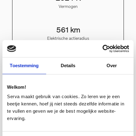
Vermogen
561 km
Elektrische actieradius
7.3 s
Toestemming
Details
Over
0 – 100 km/u
Welkom!
0 g/km
Serva maakt gebruik van cookies. Zo leren we je een
CO2-emissie
beetje kennen, hoef jij niet steeds dezelfde informatie in
te vullen en geven we je de best mogelijke website-
ervaring.