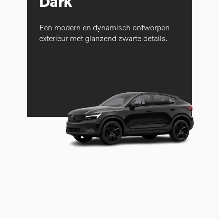
Dark
Een modern en dynamisch ontworpen
exterieur met glanzend zwarte details.