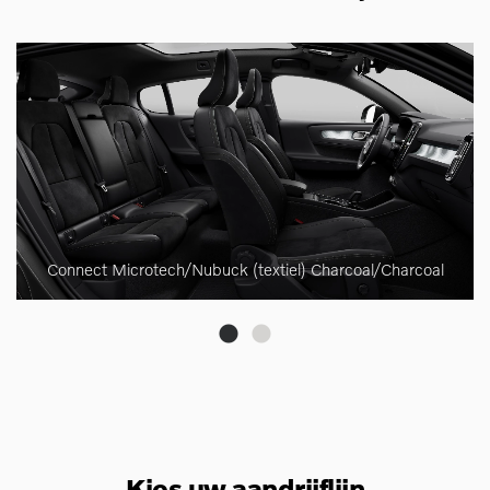
Connect Microtech/Nubuck (textiel) Charcoal/Charcoal
Kies uw aandrijflijn