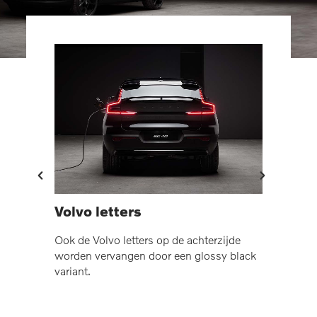
Volvo letters
Wiel
 black
Ook de Volvo letters op de achterzijde
De Vol
vo
worden vervangen door een glossy black
standa
variant.
Black 
black.