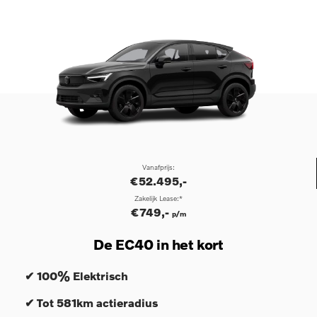
Vanafprijs:
€52.495,-
Zakelijk Lease:*
€749,-
p/m
De EC40 in het kort
✔ 100% Elektrisch
✔ Tot 581km actieradius